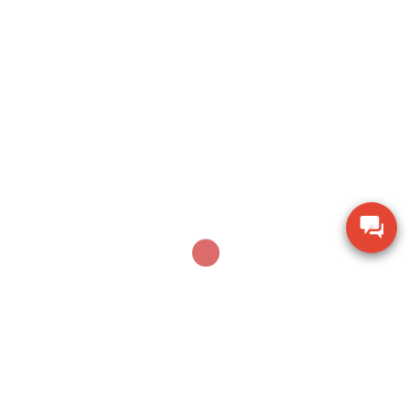
AUGUST 5, 2026
Thiết bị đo độ ẩm gỗ TK-100W cho mùn cưa và dăm
bào