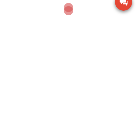
DECEMBER 21, 2023
CẢM BIẾN TẢI
,
CẢM BIẾN TẢI THANH ĐƠN
Cân điện tử cảm biến tải
CAS BSS 3 – 5T – CAS
Thông số kỹ thuật Cân điện tử cảm biến tải CAS BSS 3
– 5T – CAS Thương hiệu: CAS Xuất xứ […]