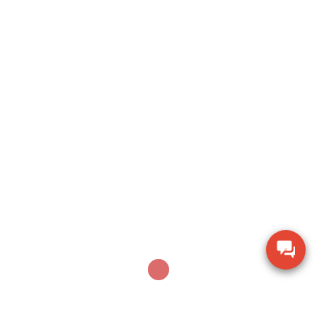
không dây Bosch GSR
18V-150C BITURBO (Solo)
Giá bán:6.530.000 đ(Đã gồm VAT)