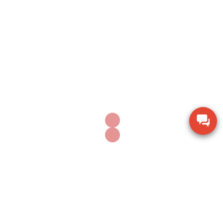
được xây dựng bởi Mr Dong Jin Kim và lớn
mạnh đến nay, Cân công nghiệp CAS cung
cấp các loại cân điện tử tải trọng: 52gram
đến 100kg, 1 tấn, 2 tấn, 3 tấn, 5 tấn, 10 tấn
và 50 tấn ...
See all posts by candientucas-korea
Sản phẩm cùng danh mục