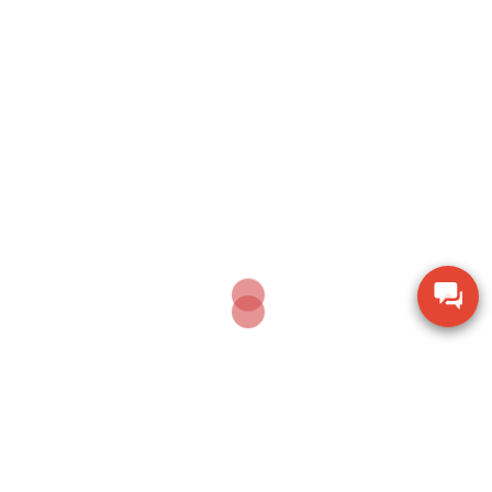
Search
SEARCH
Sản phẩm mới nhất
Dụng cụ khoan động lực Bosch GBH 2-28 DV giảm
chấn
Thiết bị đo lưu lượng không khí Extech AN100
Thiết bị quan sát chi tiết SZM7045-STL2
Thiết bị đo độ ẩm gỗ TK-100W cho mùn cưa và
dăm bào
Dụng cụ khoan vặn vít không dây Bosch GSR 18V-
150C BITURBO (Solo)