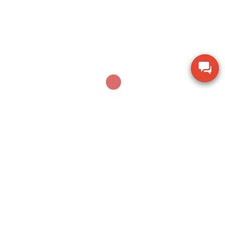
Thước đo cơ khí Mitutoyo 160-153 khoảng đo 0-
600mm
Thiết bị kiểm tra độ ẩm hạt giống nông sản TK-
100G
Dụng cụ khoan động lực Bosch GBH 2-28 DV giảm
chấn