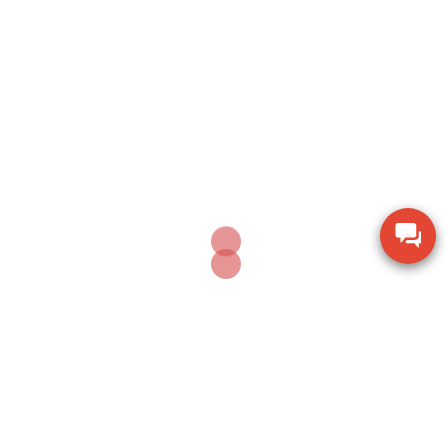
AUGUST 6, 2026
Dụng cụ khoan động lực Bosch GBH 2-28 DV giảm
chấn