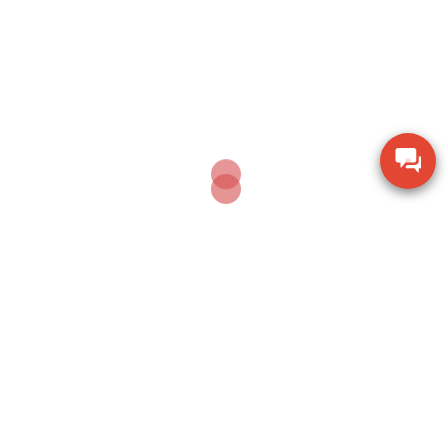
Phase II USA
Thước đo cơ khí Mitutoyo 160-153 khoảng đo 0-
600mm
Thiết bị kiểm tra độ ẩm hạt giống nông sản TK-
100G
Dụng cụ khoan động lực Bosch GBH 2-28 DV giảm
chấn