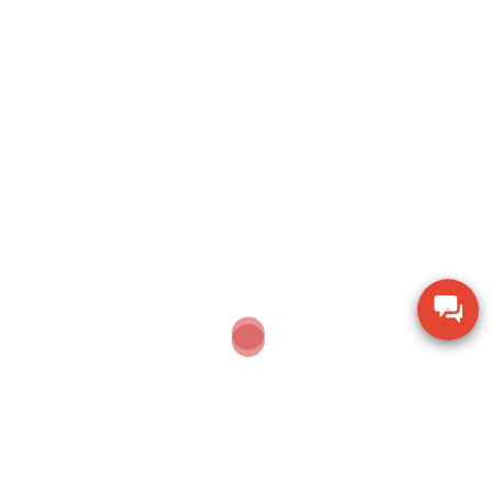
Search
SEARCH
Sản phẩm mới nhất
Ampe kìm Hioki CM3286-01 đo công suất chính
xác True RMS
Thiết bị đo bề dày bằng siêu âm Huatec TG-8812
Máy khoan xử lý bê tông Makita M8701B công
suất 26mm
Thiết bị đo chiều dày lớp sơn phủ PTG-4000 của
Phase II USA
Thước đo cơ khí Mitutoyo 160-153 khoảng đo 0-