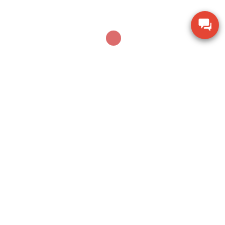
FEBRUARY 7, 2026
Chào Đón Năm Mới 2026 – Vươn Tầm Phát Triển Lĩnh
Vực Cân Điện Tử
FEBRUARY 7, 2026