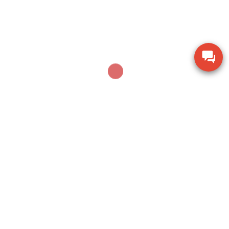
100G
Dụng cụ khoan động lực Bosch GBH 2-28 DV giảm
chấn
Thiết bị đo lưu lượng không khí Extech AN100