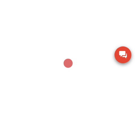
suất 26mm
Thiết bị đo chiều dày lớp sơn phủ PTG-4000 của
Phase II USA
Thước đo cơ khí Mitutoyo 160-153 khoảng đo 0-
600mm
Thiết bị kiểm tra độ ẩm hạt giống nông sản TK-
100G
Dụng cụ khoan động lực Bosch GBH 2-28 DV giảm
chấn