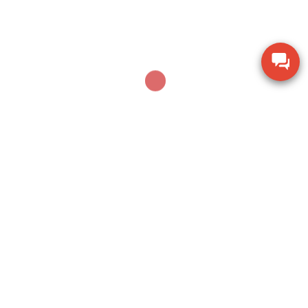
100G
Dụng cụ khoan động lực Bosch GBH 2-28 DV giảm
chấn