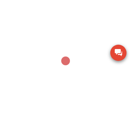
suất 26mm
Thiết bị đo chiều dày lớp sơn phủ PTG-4000 của
Phase II USA
Thước đo cơ khí Mitutoyo 160-153 khoảng đo 0-
600mm
Thiết bị kiểm tra độ ẩm hạt giống nông sản TK-
100G
Dụng cụ khoan động lực Bosch GBH 2-28 DV giảm
chấn