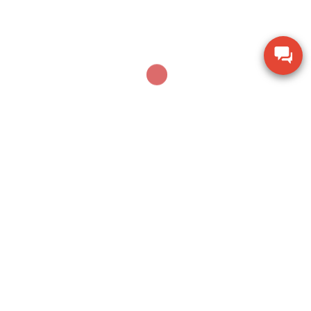
Dụng cụ khoan động lực Bosch GBH 2-28 DV giảm
chấn