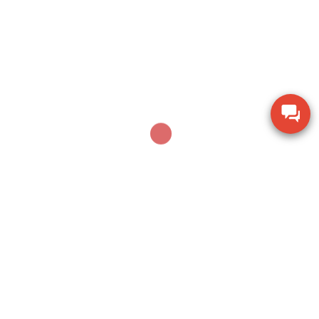
Phase II USA
Thước đo cơ khí Mitutoyo 160-153 khoảng đo 0-
600mm
Thiết bị kiểm tra độ ẩm hạt giống nông sản TK-
100G
Dụng cụ khoan động lực Bosch GBH 2-28 DV giảm
chấn