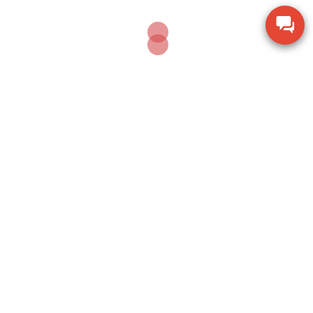
– tương tác Di động | Zalo | Viber | skype |
Call : 0906
903 369
– contact thư điện tử:
truongdiemhong@hoasenvang.vn
Web_shop: hoasenvang.com.vn | lotusscale.com
POST VIEWS:
82
CÂN ĐIỆN TỬ
CÂN XE TẢI ĐỆN TỬ
TRẠM KIỂM TRA TẢI TRỌNG
Post
WWS Cân trục xe tải Hoa sen vàng chuẩn xác
navigation