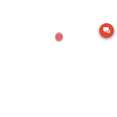
Dụng cụ khoan động lực Bosch GBH 2-28 DV giảm
chấn
Thiết bị đo lưu lượng không khí Extech AN100
Thiết bị quan sát chi tiết SZM7045-STL2