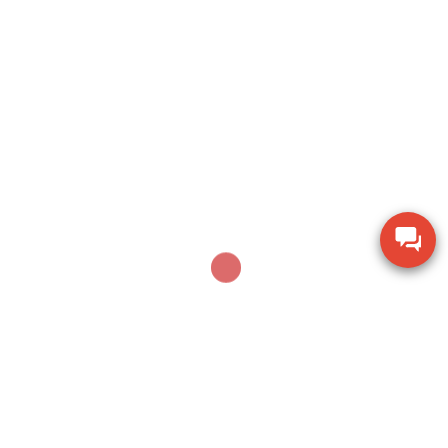
Sản phẩm mới nhất
Thiết bị đo bề dày bằng siêu âm Huatec TG-8812
Máy khoan xử lý bê tông Makita M8701B công
suất 26mm
Thiết bị đo chiều dày lớp sơn phủ PTG-4000 của
Phase II USA
Thước đo cơ khí Mitutoyo 160-153 khoảng đo 0-
600mm
Thiết bị kiểm tra độ ẩm hạt giống nông sản TK-
100G