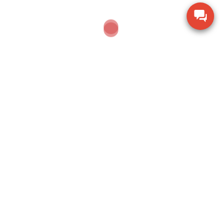
để xử lý xe vượt tải
By candientucas-korea
Cân điện tử CAS là một thương hiệu lớn
được khởi đầu từ xứ sở kim chi Hàn Quốc,
được xây dựng bởi Mr Dong Jin Kim và lớn
mạnh đến nay, Cân công nghiệp CAS cung
cấp các loại cân điện tử tải trọng: 52gram
đến 100kg, 1 tấn, 2 tấn, 3 tấn, 5 tấn, 10 tấn
và 50 tấn ...