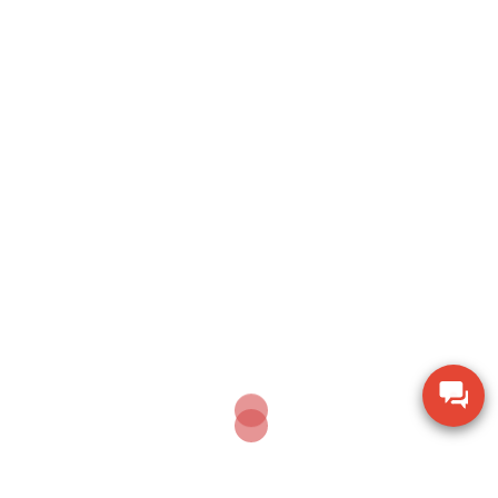
Post
Chi tiết cân điện tử CAS CI-200S CAS chính
navigation
hãng ⚙️💧 – Thiết bị lý tưởng cho cơ sở chế biến 🚀
🔥 – Tư vấn miễn phí 📞📦
Tham Khảo Ngay Giải Pháp Cân DB-II CAS – Sự
Lựa Chọn Đáng Giá Cho Nhà Máy ⚙️📦 Hỗ Trợ
Giao Nhanh Tại Công Ty Hoa Sen Vàng 🚀🔥