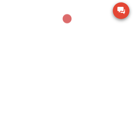
câu hỏi 5: bạn có thể mong đợi mức độ
đúng mực nào từ Easy Pesa 2GD?
replay 5: Độ chính xác là không thể thương lượng
trong môi trường xung quanh gian nguy và Easy Pesa
2GD đem lại mức độ chính xác vượt trội. Các phép đo
nhất quán và đáng tin cậy của nó, duy trì sự an toàn
và hiệu quả hoạt động trong vùng ATEX.
—