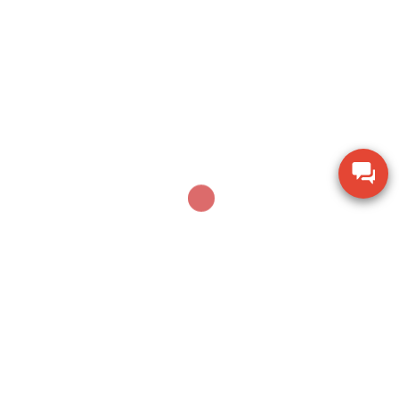
Thiết bị kiểm tra độ cứng di động Phase II PHT-
2100
Ampe kìm Hioki CM3286-01 đo công suất chính
xác True RMS
Thiết bị đo bề dày bằng siêu âm Huatec TG-8812
Máy khoan xử lý bê tông Makita M8701B công
suất 26mm
Thiết bị đo chiều dày lớp sơn phủ PTG-4000 của
Phase II USA