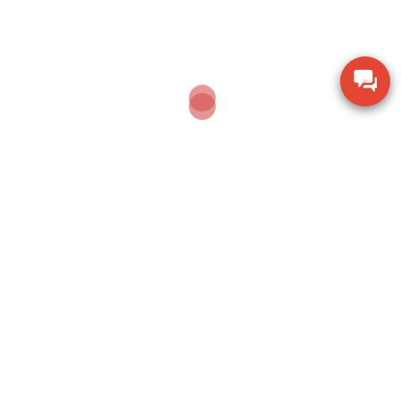
100G
Dụng cụ khoan động lực Bosch GBH 2-28 DV giảm
chấn