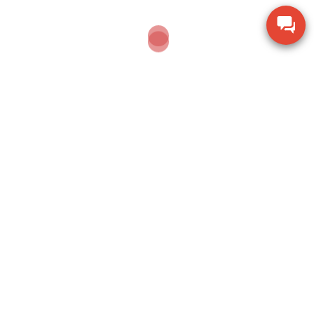
Nếu bạn đang cần một thiết bị cân dễ tích hợp, vận hành ổn định – thì CAS