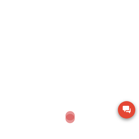
Post
Thiết Bộ Hiển Thị Điều Khiển Hãng Jadever –
navigation
Phương Án Quản Lý Hệ Cân Phổ Biến, Độ Chính
Xác Cao
Bộ Chỉ Thị Kháng Nước CI Series SC Của CAS – Hệ
Thống Hiển Thị Siêu Bền Dành Cho Công Nghiệp
By candientucas-korea
Cân điện tử CAS là một thương hiệu lớn