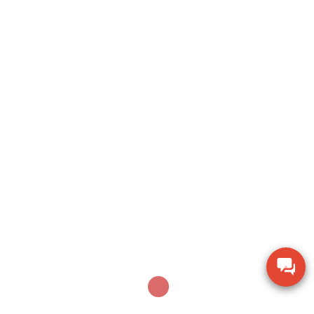
Search
SEARCH
Sản phẩm mới nhất
Dụng cụ khoan động lực Bosch GBH 2-28 DV giảm