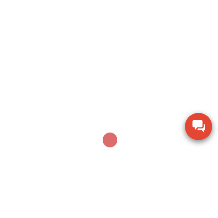
SEARCH
Sản phẩm mới nhất
Thiết bị kiểm tra độ cứng di động Phase II PHT-
2100
Ampe kìm Hioki CM3286-01 đo công suất chính
xác True RMS
Thiết bị đo bề dày bằng siêu âm Huatec TG-8812
Máy khoan xử lý bê tông Makita M8701B công
suất 26mm
Thiết bị đo chiều dày lớp sơn phủ PTG-4000 của
Phase II USA