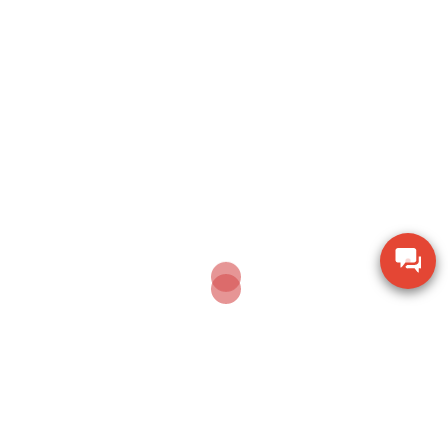
Search
SEARCH
Sản phẩm mới nhất
Dụng cụ khoan động lực Bosch GBH 2-28 DV giảm
chấn
Thiết bị đo lưu lượng không khí Extech AN100
Thiết bị quan sát chi tiết SZM7045-STL2
Thiết bị đo độ ẩm gỗ TK-100W cho mùn cưa và
dăm bào
Dụng cụ khoan vặn vít không dây Bosch GSR 18V-
150C BITURBO (Solo)