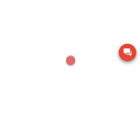
Thước đo cơ khí Mitutoyo 160-153 khoảng đo 0-
600mm
Thiết bị kiểm tra độ ẩm hạt giống nông sản TK-
100G
Dụng cụ khoan động lực Bosch GBH 2-28 DV giảm
chấn
Thiết bị đo lưu lượng không khí Extech AN100
Thiết bị quan sát chi tiết SZM7045-STL2