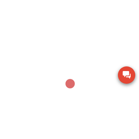
Sản phẩm mới nhất
Ampe kìm Hioki CM3286-01 đo công suất chính
xác True RMS
Thiết bị đo bề dày bằng siêu âm Huatec TG-8812
Máy khoan xử lý bê tông Makita M8701B công
suất 26mm
Thiết bị đo chiều dày lớp sơn phủ PTG-4000 của
Phase II USA
Thước đo cơ khí Mitutoyo 160-153 khoảng đo 0-
600mm