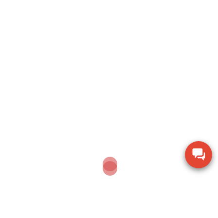
Search
SEARCH
Sản phẩm mới nhất
Ampe kìm Hioki CM3286-01 đo công suất chính
xác True RMS
Thiết bị đo bề dày bằng siêu âm Huatec TG-8812
Máy khoan xử lý bê tông Makita M8701B công
suất 26mm
Thiết bị đo chiều dày lớp sơn phủ PTG-4000 của
Phase II USA