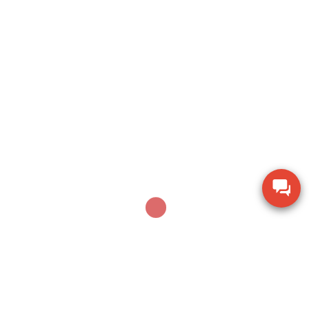
Search
SEARCH
Sản phẩm mới nhất
Thiết bị kiểm tra độ cứng di động Phase II PHT-
2100
Ampe kìm Hioki CM3286-01 đo công suất chính
xác True RMS
Thiết bị đo bề dày bằng siêu âm Huatec TG-8812
Máy khoan xử lý bê tông Makita M8701B công
suất 26mm
Thiết bị đo chiều dày lớp sơn phủ PTG-4000 của
Phase II USA