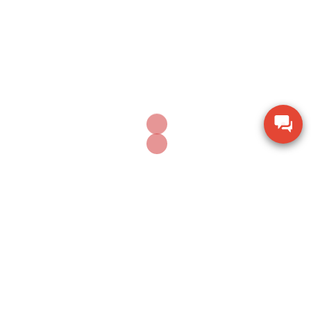
AUGUST 8, 2026
Thiết bị đo chiều dày lớp sơn phủ PTG-4000 của
Phase II USA