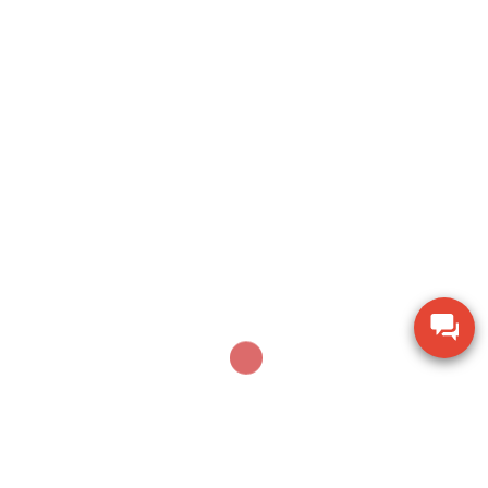
Search
SEARCH
Sản phẩm mới nhất
Thiết bị kiểm tra độ cứng di động Phase II PHT-
2100
Ampe kìm Hioki CM3286-01 đo công suất chính
xác True RMS
Thiết bị đo bề dày bằng siêu âm Huatec TG-8812
Máy khoan xử lý bê tông Makita M8701B công
suất 26mm