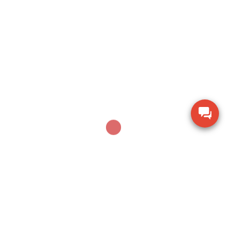
Sản phẩm mới nhất
Thiết bị đo bề dày bằng siêu âm Huatec TG-8812
Máy khoan xử lý bê tông Makita M8701B công
suất 26mm
Thiết bị đo chiều dày lớp sơn phủ PTG-4000 của
Phase II USA
Thước đo cơ khí Mitutoyo 160-153 khoảng đo 0-
600mm
Thiết bị kiểm tra độ ẩm hạt giống nông sản TK-
100G