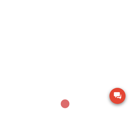
Search
SEARCH
Sản phẩm mới nhất
Thiết bị kiểm tra độ ẩm hạt giống nông sản TK-
100G
Dụng cụ khoan động lực Bosch GBH 2-28 DV giảm
chấn