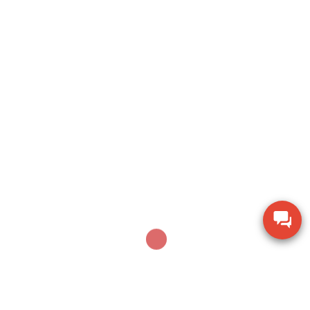
Search
SEARCH
Sản phẩm mới nhất
Ampe kìm Hioki CM3286-01 đo công suất chính
xác True RMS
Thiết bị đo bề dày bằng siêu âm Huatec TG-8812
Máy khoan xử lý bê tông Makita M8701B công
suất 26mm
Thiết bị đo chiều dày lớp sơn phủ PTG-4000 của
Phase II USA