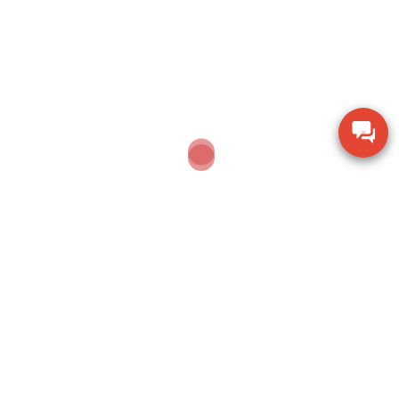
Thiết bị kiểm tra độ ẩm hạt giống nông sản TK-
100G
Dụng cụ khoan động lực Bosch GBH 2-28 DV giảm
chấn
Thiết bị đo lưu lượng không khí Extech AN100
Thiết bị quan sát chi tiết SZM7045-STL2