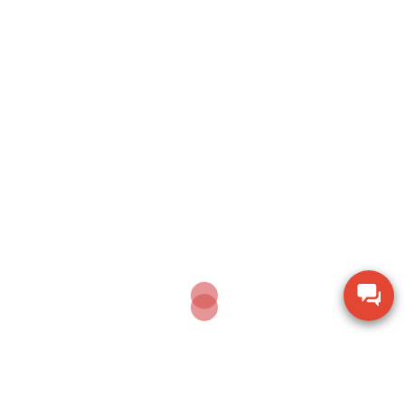
Post
Nhà Cung Cấp Cân Bình Thạnh – Cung Cấp Cân
navigation
Điện Tử Chuyên Dụng Cho Đa Dạng Ứng Dụng
Cân UWA-N – phương án cân điện tử đúng đắn,
tiện lợi Từ công ty Hoa Sen Vàng
By candientucas-korea
Cân điện tử CAS là một thương hiệu lớn