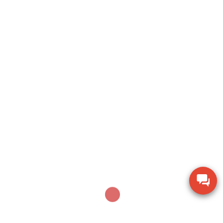
Search
SEARCH
Sản phẩm mới nhất
Khoan búa và máy vặn ốc chạy pin Makita
HP001GM201 40V MAX
Thiết bị kiểm tra độ cứng di động Phase II PHT-