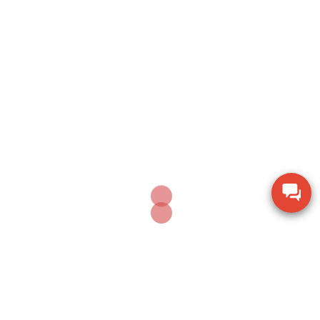
Search
SEARCH
Sản phẩm mới nhất
Dụng cụ khoan động lực Bosch GBH 2-28 DV giảm
chấn
Thiết bị đo lưu lượng không khí Extech AN100
Thiết bị quan sát chi tiết SZM7045-STL2
Thiết bị đo độ ẩm gỗ TK-100W cho mùn cưa và
dăm bào
Dụng cụ khoan vặn vít không dây Bosch GSR 18V-
150C BITURBO (Solo)