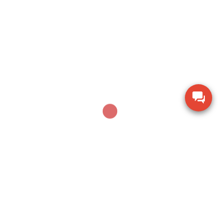
Máy khoan xử lý bê tông Makita M8701B công
suất 26mm
Thiết bị đo chiều dày lớp sơn phủ PTG-4000 của
Phase II USA
Thước đo cơ khí Mitutoyo 160-153 khoảng đo 0-
600mm
Thiết bị kiểm tra độ ẩm hạt giống nông sản TK-
100G
Dụng cụ khoan động lực Bosch GBH 2-28 DV giảm
chấn