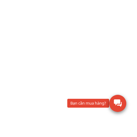
Analytics balance-Cân phân tích
CAS CUX-420H/0.001g cân kỹ
thuật điện tử
(449)
Bạn cần mua hàng?
Analytics balance-Cân phân tích
CAS CUX 220H/0.001g cân kỹ
thuật điện tử
(436)