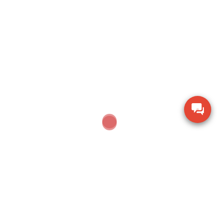
Sản phẩm mới nhất
Thiết bị đo bề dày bằng siêu âm Huatec TG-8812
Máy khoan xử lý bê tông Makita M8701B công
suất 26mm
Thiết bị đo chiều dày lớp sơn phủ PTG-4000 của
Phase II USA
Thước đo cơ khí Mitutoyo 160-153 khoảng đo 0-
600mm
Thiết bị kiểm tra độ ẩm hạt giống nông sản TK-
100G