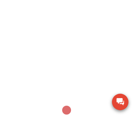
Search
SEARCH
Sản phẩm mới nhất
Dụng cụ khoan động lực Bosch GBH 2-28 DV giảm
chấn
Thiết bị đo lưu lượng không khí Extech AN100