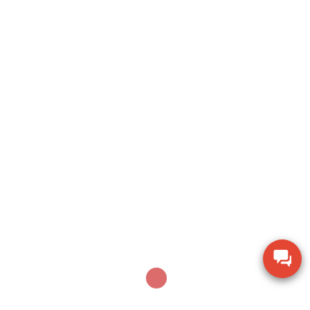
Search
SEARCH
Sản phẩm mới nhất
Thiết bị đo bề dày bằng siêu âm Huatec TG-8812
Máy khoan xử lý bê tông Makita M8701B công
suất 26mm