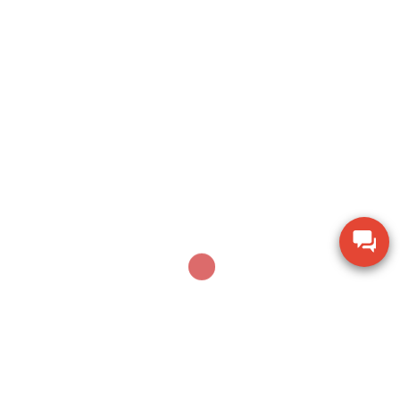
Search
SEARCH
Sản phẩm mới nhất
Thước đo cơ khí Mitutoyo 160-153 khoảng đo 0-
600mm
Thiết bị kiểm tra độ ẩm hạt giống nông sản TK-
100G
Dụng cụ khoan động lực Bosch GBH 2-28 DV giảm
chấn
Thiết bị đo lưu lượng không khí Extech AN100
Thiết bị quan sát chi tiết SZM7045-STL2