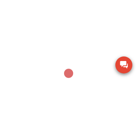
Thiết bị đo bề dày bằng siêu âm Huatec TG-8812
Máy khoan xử lý bê tông Makita M8701B công
suất 26mm
Thiết bị đo chiều dày lớp sơn phủ PTG-4000 của
Phase II USA
Thước đo cơ khí Mitutoyo 160-153 khoảng đo 0-
600mm
Thiết bị kiểm tra độ ẩm hạt giống nông sản TK-
100G