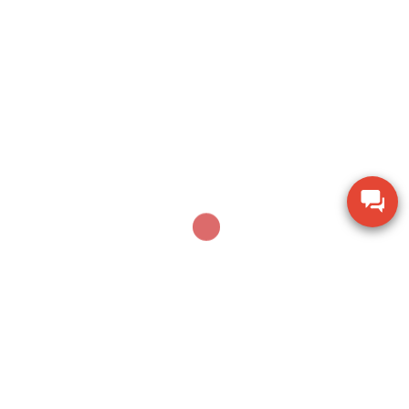
Sản phẩm mới nhất
Thiết bị đo chiều dày lớp sơn phủ PTG-4000 của
Phase II USA
Thước đo cơ khí Mitutoyo 160-153 khoảng đo 0-
600mm
Thiết bị kiểm tra độ ẩm hạt giống nông sản TK-
100G
Dụng cụ khoan động lực Bosch GBH 2-28 DV giảm
chấn
Thiết bị đo lưu lượng không khí Extech AN100